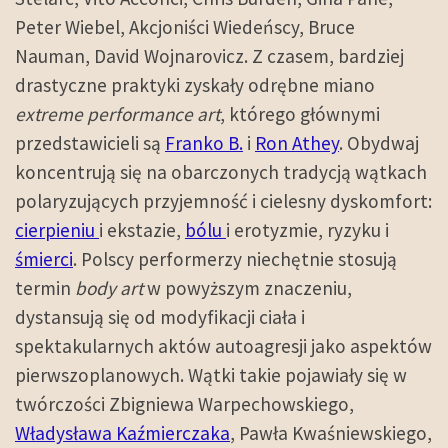
Peter Wiebel, Akcjoniści Wiedeńscy, Bruce
Nauman, David Wojnarovicz. Z czasem, bardziej
drastyczne praktyki zyskały odrębne miano
extreme performance art
, którego głównymi
przedstawicieli są
Franko B.
i
Ron Athey
. Obydwaj
koncentrują się na obarczonych tradycją wątkach
polaryzujących przyjemność i cielesny dyskomfort:
cierpieniu
i ekstazie,
bólu
i erotyzmie, ryzyku i
śmierci
. Polscy performerzy niechętnie stosują
termin
body art
w powyższym znaczeniu,
dystansują się od modyfikacji ciała i
spektakularnych aktów autoagresji jako aspektów
pierwszoplanowych. Wątki takie pojawiały się w
twórczości Zbigniewa Warpechowskiego,
Władysława Kaźmierczaka
, Pawła Kwaśniewskiego,