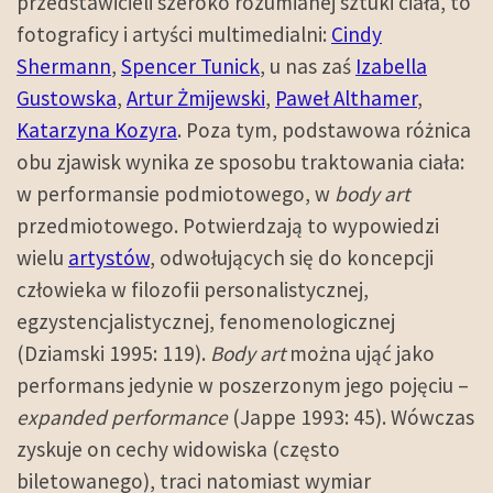
przedstawicieli szeroko rozumianej sztuki ciała, to
fotograficy i artyści multimedialni:
Cindy
Shermann
,
Spencer Tunick
, u nas zaś
Izabella
Gustowska
,
Artur Żmijewski
,
Paweł Althamer
,
Katarzyna Kozyra
. Poza tym, podstawowa różnica
obu zjawisk wynika ze sposobu traktowania ciała:
w performansie podmiotowego, w
body art
przedmiotowego. Potwierdzają to wypowiedzi
wielu
artystów
, odwołujących się do koncepcji
człowieka w filozofii personalistycznej,
egzystencjalistycznej, fenomenologicznej
(Dziamski 1995: 119).
Body art
można ująć jako
performans jedynie w poszerzonym jego pojęciu –
expanded performance
(Jappe 1993: 45). Wówczas
zyskuje on cechy widowiska (często
biletowanego), traci natomiast wymiar