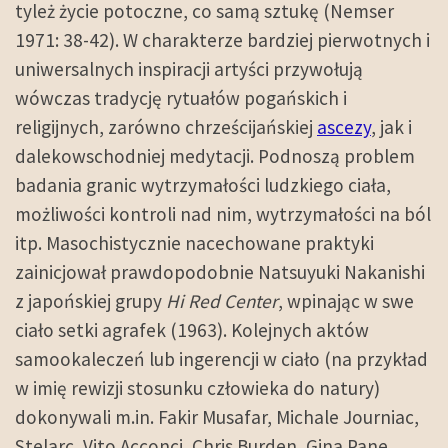
tyleż życie potoczne, co samą sztukę (Nemser
1971: 38-42). W charakterze bardziej pierwotnych i
uniwersalnych inspiracji artyści przywołują
wówczas tradycję rytuałów pogańskich i
religijnych, zarówno chrześcijańskiej
ascezy
, jak i
dalekowschodniej medytacji. Podnoszą problem
badania granic wytrzymałości ludzkiego ciała,
możliwości kontroli nad nim, wytrzymałości na ból
itp. Masochistycznie nacechowane praktyki
zainicjował prawdopodobnie Natsuyuki Nakanishi
z japońskiej grupy
Hi Red Center
, wpinając w swe
ciało setki agrafek (1963). Kolejnych aktów
samookaleczeń lub ingerencji w ciało (na przykład
w imię rewizji stosunku człowieka do natury)
dokonywali m.in. Fakir Musafar, Michale Journiac,
Stelarc, Vito Acconci, Chris Burden, Gina Pane,