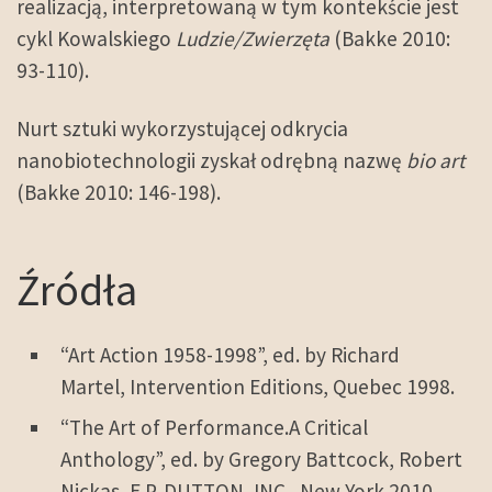
realizacją, interpretowaną w tym kontekście jest
cykl Kowalskiego
Ludzie/Zwierzęta
(Bakke 2010:
93-110).
Nurt sztuki wykorzystującej odkrycia
nanobiotechnologii zyskał odrębną nazwę
bio art
(Bakke 2010: 146-198).
Źródła
“Art Action 1958-1998”, ed. by Richard
Martel, Intervention Editions, Quebec 1998.
“The Art of Performance.A Critical
Anthology”, ed. by Gregory Battcock, Robert
Nickas, E.P. DUTTON, INC., New York 2010,