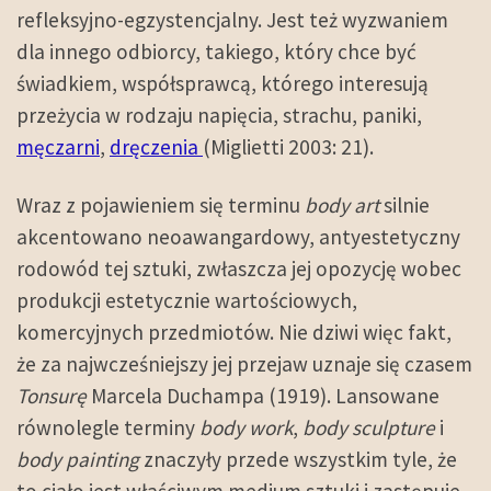
refleksyjno-egzystencjalny. Jest też wyzwaniem
dla innego odbiorcy, takiego, który chce być
świadkiem, współsprawcą, którego interesują
przeżycia w rodzaju napięcia, strachu, paniki,
męczarni
,
dręczenia
(Miglietti 2003: 21).
Wraz z pojawieniem się terminu
body art
silnie
akcentowano neoawangardowy, antyestetyczny
rodowód tej sztuki, zwłaszcza jej opozycję wobec
produkcji estetycznie wartościowych,
komercyjnych przedmiotów. Nie dziwi więc fakt,
że za najwcześniejszy jej przejaw uznaje się czasem
Tonsurę
Marcela Duchampa (1919). Lansowane
równolegle terminy
body work
,
body sculpture
i
body painting
znaczyły przede wszystkim tyle, że