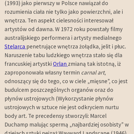
(1993) jako pierwszy w Polsce nawiązał do
rozumienia ciała nie tylko jako powierzchni, ale i
wnętrza. Ten aspekt cielesności interesował
artystów od dawna. W 1972 roku powstały filmy
australijskiego performera i artysty medialnego
Stelarca
penetrujące wnętrza żołądka, jelit i płuc.
Naruszenie tabu ludzkiego wnętrza stało się dla
francuskiej artystki
Orlan
zmianą tak istotną, iż
zaproponowała własny termin
carnal art
,
odnoszący się do tego, co w ciele „mięsne”, co jest
budulcem poszczególnych organów oraz do
płynów ustrojowych (Wykorzystanie płynów
ustrojowych w sztuce nie jest odkryciem nurtu
body art. Te precedensy stworzyli: Marcel
Duchamp malując spermą „najbardziej osobisty” w
dziejach sztuki pejzaż Wayward Landscape (1946)