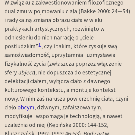
W związku z zakwestionowaniem filozoficznego
dualizmu w pojmowaniu ciała (Bakke 2000: 24—54)
i radykalną zmianą obrazu ciała w wielu
praktykach artystycznych, rozwinięto w
odniesieniu do nich narrację o „ciele
1
postludzkim”
, czyli takim, które zyskuje swą
samoświadomość, uprzytamnia i uzmysławia
fizykalność życia (zwłaszcza poprzez włączenie
sfery
abject
), nie dopuszcza do estetycznej
delektacji ciałem, wyłącza ciało z dawnego
kulturowego kontekstu, a montuje kontekst
nowy. W nim zaś narusza powierzchnię ciała, czyni
ciało
obcym
, dziwnym, zafałszowanym,
modyfikuje i wspomaga je technologią, a nawet
uzależnia od niej (Kępińska 2000: 144-152,
Kluszczyński 1992-1993: 46-53).
Body art
w