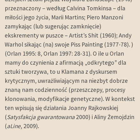
przeznaczony – według Calvina Tomkinsa – dla
miłości jego życia, Marii Martins; Piero Manzoni
zamykając (lub sugerując zamknięcie)
ekskrementy w puszce – Artist’s Shit (1960); Andy
Warhol sikając (na) swoje Piss Painting (1977-78). )
(Orlan 1995: 8, Orlan 1997: 28-31). O ile u Orlan
mamy do czynienia z afirmacją „odkrytego” dla
sztuki tworzywa, to u Klamana z dyskursem
krytycznym, uwrażliwiającym na niezbyt dobrze
znaną nam codzienność (przeszczepy, procesy
klonowania, modyfikacje genetyczne). W kontekst
ten wpisują się działania Joanny Rajkowskiej
(
Satysfakcja gwarantowana
2000) i Aliny Żemojdzin
(
aLine
, 2009).