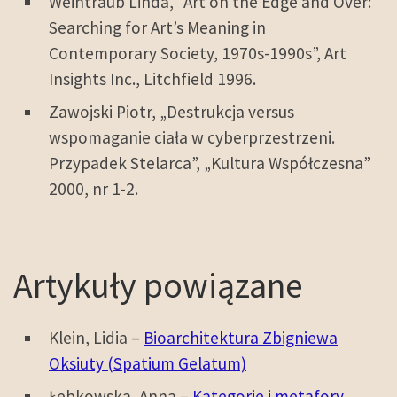
Weintraub Linda, “Art on the Edge and Over:
Searching for Art’s Meaning in
Contemporary Society, 1970s-1990s”, Art
Insights Inc., Litchfield 1996.
Zawojski Piotr, „Destrukcja versus
wspomaganie ciała w cyberprzestrzeni.
Przypadek Stelarca”, „Kultura Współczesna”
2000, nr 1-2.
Artykuły powiązane
Klein, Lidia –
Bioarchitektura Zbigniewa
Oksiuty (Spatium Gelatum)
Łebkowska, Anna –
Kategorie i metafory