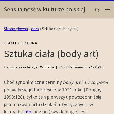
Skip to content
Sensualność w kulturze polskiej
Search
Me
Strona główna
»
ciało
»
Sztuka ciała (body art)
CIAŁO
SZTUKA
Sztuka ciała (body art)
Kazimierska-Jerzyk, Wioletta
|
Opublikowano
2024-04-15
Choć synonimiczne terminy
body art i
art corporel
pojawiły się jednocześnie w 1971 roku (Donguy
1998:126), tylko ten pierwszy upowszechnił się
jako nazwa nurtu działań artystycznych, w
których
ciało
ludzkie (zwykle nagie) jest