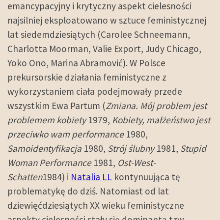
emancypacyjny i krytyczny aspekt cielesności
najsilniej eksploatowano w sztuce feministycznej
lat siedemdziesiątych (Carolee Schneemann,
Charlotta Moorman, Valie Export, Judy Chicago,
Yoko Ono, Marina Abramović). W Polsce
prekursorskie działania feministyczne z
wykorzystaniem ciała podejmowały przede
wszystkim Ewa Partum (
Zmiana. Mój problem jest
problemem kobiety
1979,
Kobiety, małżeństwo jest
przeciwko wam performance
1980,
Samoidentyfikacja
1980,
Strój ślubny
1981,
Stupid
Woman Performance
1981,
Ost-West-
Schatten
1984) i
Natalia LL
kontynuująca tę
problematykę do dziś. Natomiast od lat
dziewięćdziesiątych XX wieku feministyczne
aspekty cielesności stały się dominantą tzw.