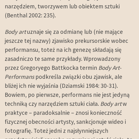
narzędziem, tworzywem lub obiektem sztuki
(Benthal 2002: 235).
Body art
uznaje się za odmianę lub (nie mające
jeszcze tej nazwy) zjawisko prekursorskie wobec
performansu, toteż na ich genezę składają się
zasadniczo te same przykłady. Wprowadzony
przez Gregoryego Battkocka termin
Body Art-
Performans
podkreśla związki obu zjawisk, ale
bliżej ich nie wyjaśnia (Dziamski 1984: 30-31).
Bowiem, po pierwsze, performans nie jest jedyną
techniką czy narzędziem sztuki ciała.
Body art
w
praktyce – paradoksalnie – znosi konieczność
fizycznej obecności artysty, sankcjonuje wideo i
fotografię. Toteż jedni z najsłynniejszych