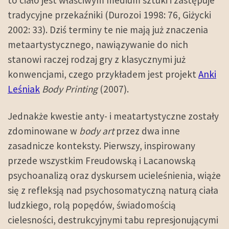
to ciało jest właściwym medium sztuki i zastępuje
tradycyjne przekaźniki (Durozoi 1998: 76, Giżycki
2002: 33). Dziś terminy te nie mają już znaczenia
metaartystycznego, nawiązywanie do nich
stanowi raczej rodzaj gry z klasycznymi już
konwencjami, czego przykładem jest projekt
Anki
Leśniak
Body Printing
(2007).
Jednakże kwestie anty- i meatartystyczne zostały
zdominowane w
body art
przez dwa inne
zasadnicze konteksty. Pierwszy, inspirowany
przede wszystkim Freudowską i Lacanowską
psychoanalizą oraz dyskursem ucieleśnienia, wiąże
się z refleksją nad psychosomatyczną naturą ciała
ludzkiego, rolą popędów, świadomością
cielesności, destrukcyjnymi tabu represjonującymi