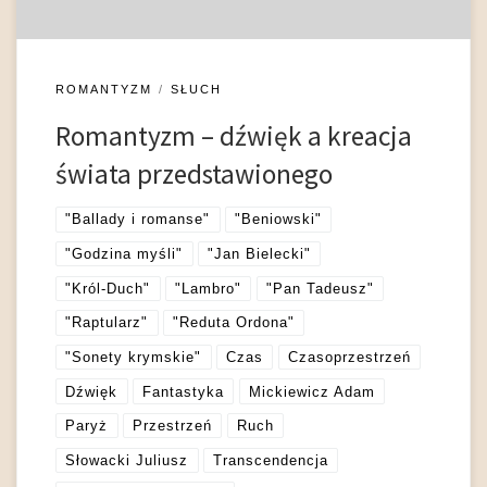
zewnętrznym, z jednoczesnym akcentowaniem […]
ROMANTYZM
SŁUCH
Romantyzm – dźwięk a kreacja
świata przedstawionego
"Ballady i romanse"
"Beniowski"
"Godzina myśli"
"Jan Bielecki"
"Król-Duch"
"Lambro"
"Pan Tadeusz"
"Raptularz"
"Reduta Ordona"
"Sonety krymskie"
Czas
Czasoprzestrzeń
Dźwięk
Fantastyka
Mickiewicz Adam
Paryż
Przestrzeń
Ruch
Słowacki Juliusz
Transcendencja