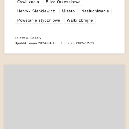
Cywilizacja
Eliza Orzeszkowa
Henryk Sienkiewicz
Miasto
Nasłuchiwanie
Powstanie styczniowe
Walki zbrojne
Zalewski, Cezary
Opublikowano
2024-04-15
Updated
2025-12-29
Dźwięki odgrywają istotną rolę w kreowaniu świata
przedstawionego literatury romantycznej. Reprezentacje
wrażeń brzmieniowych umożliwiają wytworzenie efektu
mimetyczności, przedstawienia świata oraz wrażeń
sensualnych. W mimetyzmie romantycznym w najogólniejszym
zarysie ważna jest unifikacja dwóch strategii ujawniania się
poetyckiego podmiotu. Jest to kreacja receptywnych
możliwości podmiotu, zakorzenionego w świecie