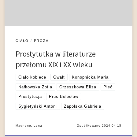
miejskim przełomu XIX i XX wieku, w prozie tej epoki są one
zwykle bohaterkami dalszego planu, pozbawionymi […]
CIAŁO
PROZA
Prostytutka w literaturze
przełomu XIX i XX wieku
Ciało kobiece
Gwałt
Konopnicka Maria
Nałkowska Zofia
Orzeszkowa Eliza
Płeć
Prostytucja
Prus Bolesław
Sygietyński Antoni
Zapolska Gabriela
Magnone, Lena
Opublikowano
2024-04-15