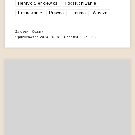
Henryk Sienkiewicz
Podsłuchiwanie
Poznawanie
Prawda
Trauma
Wiedza
Zalewski, Cezary
Opublikowano
2024-04-15
Updated
2025-12-29
Iluzja wizualna polega na zniekształconej i nieadekwatnej
interpretacji danych znajdujących się w polu postrzegania
(Gregory 1971: 161-166). Występowanie takich zaburzeń
percepcji wzrokowej jest przez literaturę pozytywizmu
wyjaśniane za pomocą mechanizmów psychologicznych. W
przeciwieństwie do halucynacji iluzje są tu uzależnione
wyłącznie od stanów emocjonalnych bohaterów, które niemal
zawsze mają charakter wyjątkowy, […]