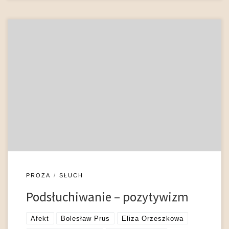
Podsłuchiwanie jest takim rodzajem percepcji audytywnej,
która pozostaje ukryta (lub wydaje się niemożliwa z powodu
bariery językowej) dla osób, których rozmowy są dzięki niej
odbierane. Literatura pozytywizmu aranżując tego typu
wydarzenia podkreśla ich akcydentalny charakter:
standardowo podsłuchiwanie nie jest działaniem
intencjonalnym, będącym częścią zaplanowanej strategii (np.
zdobywania wiadomości), ale okazuje […]
PROZA
SŁUCH
Podsłuchiwanie – pozytywizm
Afekt
Bolesław Prus
Eliza Orzeszkowa