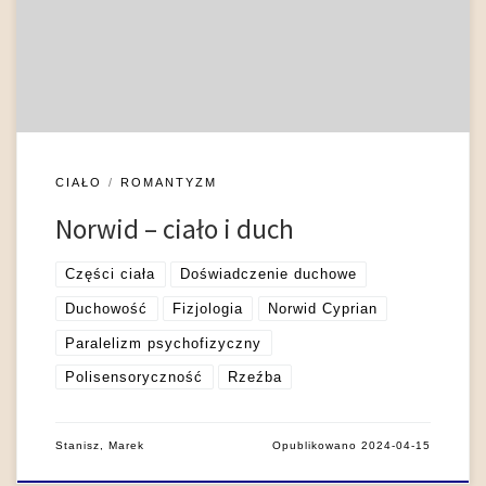
jedność, dopełniają się, wspólnie zawierają prawdę o
rzeczywistości, tworząc postulowaną przez poetę „całość”
(Halkiewicz-Sojak 1998). Człowiek […]
CIAŁO
ROMANTYZM
Norwid – ciało i duch
Części ciała
Doświadczenie duchowe
Duchowość
Fizjologia
Norwid Cyprian
Paralelizm psychofizyczny
Polisensoryczność
Rzeźba
Stanisz, Marek
Opublikowano
2024-04-15