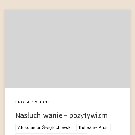
Specyfika nasłuchiwania polega na wzmożonym wysiłku
percepcyjnym, który wynika z braku odpowiednio silnych
bodźców audytywnych. Źródło dźwięku jest albo jeszcze
zupełnie nieobecne, albo jego rozpoznawalność okazuje się –
z powodu odległości czy swojej istoty – minimalna. Literatura
pozytywizmu prezentując tego typu percepcję, czyni jej
przedmiotem przede wszystkim odgłosy związane z […]
PROZA
SŁUCH
Nasłuchiwanie – pozytywizm
Aleksander Świętochowski
Bolesław Prus