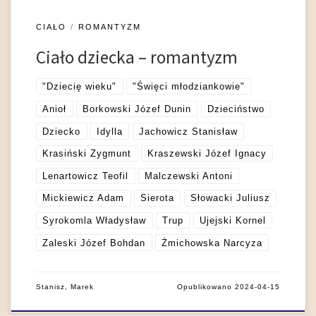
CIAŁO
ROMANTYZM
Ciało dziecka – romantyzm
"Dziecię wieku"
"Święci młodziankowie"
Anioł
Borkowski Józef Dunin
Dzieciństwo
Dziecko
Idylla
Jachowicz Stanisław
Krasiński Zygmunt
Kraszewski Józef Ignacy
Lenartowicz Teofil
Malczewski Antoni
Mickiewicz Adam
Sierota
Słowacki Juliusz
Syrokomla Władysław
Trup
Ujejski Kornel
Zaleski Józef Bohdan
Żmichowska Narcyza
Stanisz, Marek
Opublikowano
2024-04-15