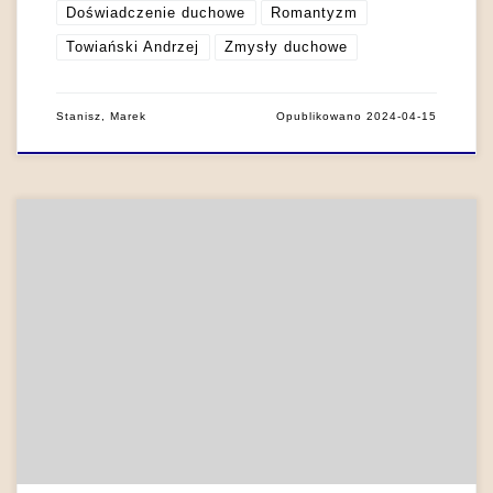
Doświadczenie duchowe
Romantyzm
Towiański Andrzej
Zmysły duchowe
Stanisz, Marek
Opublikowano
2024-04-15
Romantyzm był nurtem, który w dzieciństwie dostrzegł
szczególnie istotny etap życia ludzkiego (Piwińska 2005: 16).
Głośna formuła Williama Wordswortha mówiąca o tym, że
„dziecko jest ojcem człowieka”, poprzedzona popularnymi
tezami Jana Jakuba Rousseau oraz Fryderyka Schillera o
dziecku jako istocie naturalnej i naiwnej (Piwińska 2005: 15;
Kubale 1984: 5-31), podkreślała […]