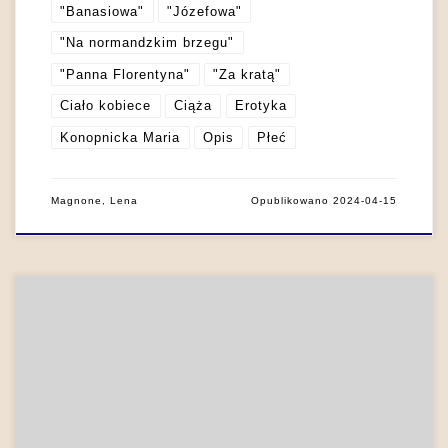
"Banasiowa"
"Józefowa"
"Na normandzkim brzegu"
"Panna Florentyna"
"Za kratą"
Ciało kobiece
Ciąża
Erotyka
Konopnicka Maria
Opis
Płeć
Magnone, Lena
Opublikowano
2024-04-15
Druga połowa XIX wieku to okres bezprecedensowego
rozkwitu prostytucji, która w Królestwie Polskim była legalna i
poddana nadzorowi polityczno-sanitarnemu. Pomimo
dokumentowanej w Dziennikach Żeromskiego czy Kronikach
Prusa stałej, nachalnej obecności prostytutek w pejzażu