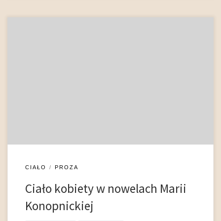
Deskrypcja kobiecego ciała w nowelach Konopnickiej
dokonywana jest zawsze z wyraźnie kobiecego punktu
widzenia, a opisy bohaterek są czułe i wnikliwe, nierzadko
zdradzające rodzaj zmysłowej fascynacji. Szczególnie
wyraźne jest to w Józefowej, gdzie otwierający nowelę,
szczegółowy opis wyglądu bohaterki jest pełen uwag
wyrażających nieukrywany zachwyt ze strony narratorki:
wspaniały, lekko […]
CIAŁO
PROZA
Ciało kobiety w nowelach Marii
Konopnickiej