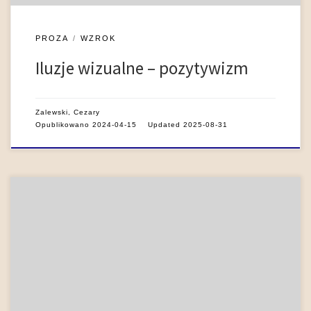
PROZA
WZROK
Iluzje wizualne – pozytywizm
Zalewski, Cezary
Opublikowano
2024-04-15
Updated
2025-08-31
Reprezentacja akustycznych właściwości świata przyrody
nacechowana jest w literaturze pozytywizmu zasadniczym
paradoksem. Z jednej bowiem strony zakres tego zjawiska
oraz stopień jego precyzji jest niezwykle duży: niemal każda
charakterystyka naturalnej przestrzeni uwzględnia także jej
aspekt foniczny, który dodatkowo poddawany bywa odrębnej
analizie określającej pochodzenie dźwięków, a nawet ich