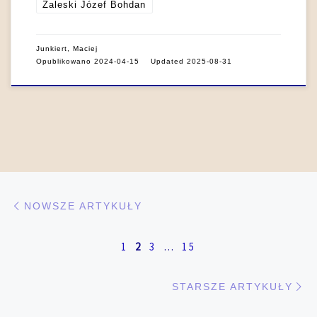
Zaleski Józef Bohdan
Junkiert, Maciej
Opublikowano
2024-04-15
Updated
2025-08-31
Nawigacja po artykułach
Nowsze artykuły
NOWSZE ARTYKUŁY
1
2
3
…
15
St
STARSZE ARTYKUŁY