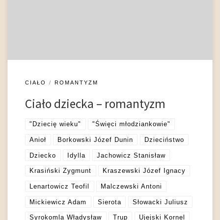
tezami Jana Jakuba Rousseau oraz Fryderyka Schillera o
dziecku jako istocie naturalnej i naiwnej (Piwińska 2005: 15;
Kubale 1984: 5-31), podkreślała […]
CIAŁO
ROMANTYZM
Ciało dziecka – romantyzm
"Dziecię wieku"
"Święci młodziankowie"
Anioł
Borkowski Józef Dunin
Dzieciństwo
Dziecko
Idylla
Jachowicz Stanisław
Krasiński Zygmunt
Kraszewski Józef Ignacy
Lenartowicz Teofil
Malczewski Antoni
Mickiewicz Adam
Sierota
Słowacki Juliusz
Syrokomla Władysław
Trup
Ujejski Kornel