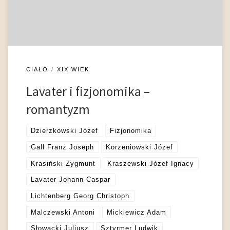
tradycjami filozofii moralnej, […]
CIAŁO
XIX WIEK
Lavater i fizjonomika –
romantyzm
Dzierzkowski Józef
Fizjonomika
Gall Franz Joseph
Korzeniowski Józef
Krasiński Zygmunt
Kraszewski Józef Ignacy
Lavater Johann Caspar
Lichtenberg Georg Christoph
Malczewski Antoni
Mickiewicz Adam
Słowacki Juliusz
Sztyrmer Ludwik