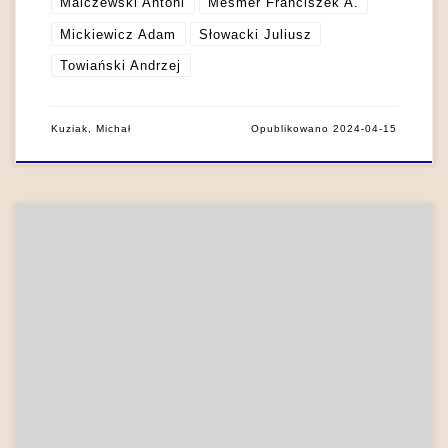
Malczewski Antoni
Mesmer Franciszek A.
Mickiewicz Adam
Słowacki Juliusz
Towiański Andrzej
Kuziak, Michał
Opublikowano
2024-04-15
Funkcje polisensoryczności Euzebiusz Słowacki – teoretyk
sztuki ukształtowany przez koncepcje oświeceniowe, ale
akceptujący dużą część idei romantycznych – przekonywał, że
artysta powinien „nadać słowom ciało i kolory, słowem rzecz
swoję odmalować w najdoskonalszym zmysłowym
wystawieniu.” Dodawał, że twórcy winni „tak dobitne i
uderzające wystawić obrazy rzeczy, tak żywe nadać wyrazom
[…]