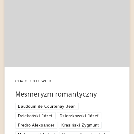
Zgodnie z koncepcją Franciszka A. Mesmera (1734 – 1815) w
świecie, oprócz magnetyzmu mineralnego, działa magnetyzm
zwierzęcy, polegający na oddziaływaniu na siebie organizmów
żywych, dokonującym się zarówno na zmysły zewnętrzne, jak i
zwłaszcza na zmysł wewnętrzny. Mesmer przyjął założenie
istnienia, jak to nazwał, fluidu, specyficznego płynu –
magnetycznego, w związku […]
CIAŁO
XIX WIEK
Mesmeryzm romantyczny
Baudouin de Courtenay Jean
Dziekoński Józef
Dzierzkowski Józef
Fredro Aleksander
Krasiński Zygmunt