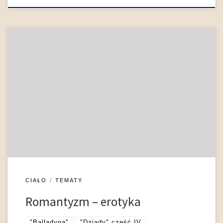
Erotyka w literaturze romantycznej kształtowana jest przez
romantyczną koncepcję miłości oraz powiązaną z nią cenzurę,
której poddana została zmysłowość romantycznego
doświadczenia erotycznego. Geneza tej cenzury jest złożona –
spośród różnych jej wymiarów rolę kluczową odgrywał nie
tylko konwenans i obyczajowość, literacka stylistyka i moda,
ale także mit miłości romantycznej, specyficzne […]
CIAŁO
TEMATY
Romantyzm – erotyka
"Balladyna"
"Dziady" część IV