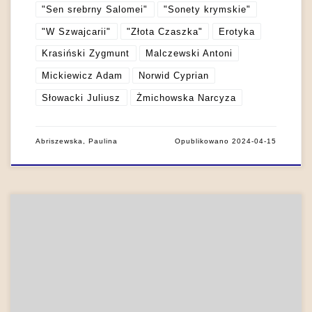
"Sen srebrny Salomei"
"Sonety krymskie"
"W Szwajcarii"
"Złota Czaszka"
Erotyka
Krasiński Zygmunt
Malczewski Antoni
Mickiewicz Adam
Norwid Cyprian
Słowacki Juliusz
Żmichowska Narcyza
Abriszewska, Paulina
Opublikowano
2024-04-15
Jednym z ważnych [ K] źródeł konwencji przedstawienia ciała
w literaturze romantyzmu – i szerzej w literaturze XIX wieku –
była fizjonomika Johanna Caspara Lavatera (1741 – 1801),
autora dzieła Physiognomische Fragmente (1775 – 1778).
Koncepcja ta – odwołująca się tak do nauki, jak i związana z