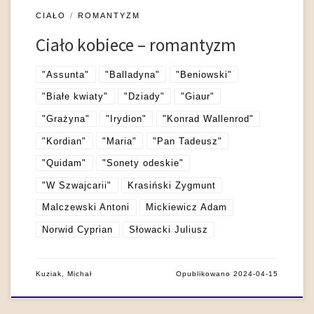
CIAŁO
ROMANTYZM
Ciało kobiece – romantyzm
"Assunta"
"Balladyna"
"Beniowski"
"Białe kwiaty"
"Dziady"
"Giaur"
"Grażyna"
"Irydion"
"Konrad Wallenrod"
"Kordian"
"Maria"
"Pan Tadeusz"
"Quidam"
"Sonety odeskie"
"W Szwajcarii"
Krasiński Zygmunt
Malczewski Antoni
Mickiewicz Adam
Norwid Cyprian
Słowacki Juliusz
Kuziak, Michał
Opublikowano
2024-04-15