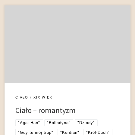
O kategorii ducha w romantyzmie wiemy już prawie wszystko,
natomiast ciało romantyczne i jego historie ciągle pozostają w
dużej mierze nieznane. Fakt ten świadczy m. in. o dokonującym
się w epoce upodrzędnieniu ciała względem ducha.
Brzozowski pisał, że romantycy konstruowali zastępczą
rzeczywistość duchową, w której przebywali chętniej niż w
otaczającym […]
CIAŁO
XIX WIEK
Ciało – romantyzm
"Agaj Han"
"Balladyna"
"Dziady"
"Gdy tu mój trup"
"Kordian"
"Król-Duch"