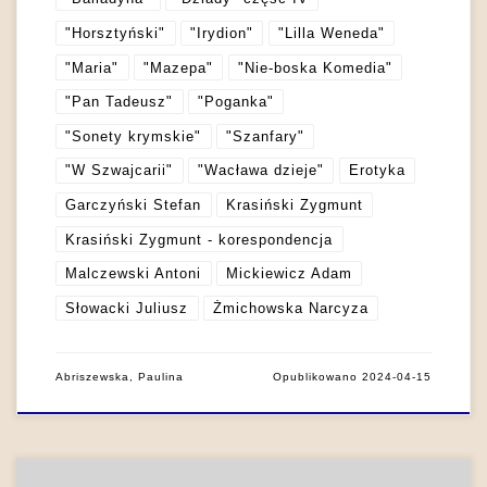
"Horsztyński"
"Irydion"
"Lilla Weneda"
"Maria"
"Mazepa"
"Nie-boska Komedia"
"Pan Tadeusz"
"Poganka"
"Sonety krymskie"
"Szanfary"
"W Szwajcarii"
"Wacława dzieje"
Erotyka
Garczyński Stefan
Krasiński Zygmunt
Krasiński Zygmunt - korespondencja
Malczewski Antoni
Mickiewicz Adam
Słowacki Juliusz
Żmichowska Narcyza
Abriszewska, Paulina
Opublikowano
2024-04-15