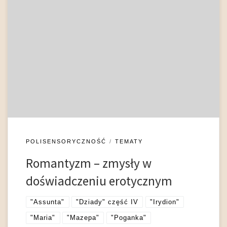
Wzrok Romantycznedoświadczenie erotyczne ma charakter
wielozmysłowy, niewątpliwie jednak obecność zmysłów jest w
nim podporządkowana dominacji wprowadzającego dystans
oka. Pozostałe zmysły ulegają atrofii (dotyk i przede
wszystkim smak) lub szczególnemu literackiemu
skonwencjonalizowaniu (zapach, słuch). Dominuje przy tym
perspektywa męskiego spojrzenia. Romantyk widzi i opisuje,
aczkolwiek – paradoksalnie – opis ten ukazuje […]
POLISENSORYCZNOŚĆ
TEMATY
Romantyzm – zmysły w
doświadczeniu erotycznym
"Assunta"
"Dziady" część IV
"Irydion"
"Maria"
"Mazepa"
"Poganka"