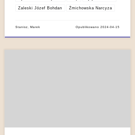
Zaleski Józef Bohdan
Żmichowska Narcyza
Stanisz, Marek
Opublikowano
2024-04-15
Cyprian Kamil Norwid niejednokrotnie narzekał, że nie ma w
polskiej literaturze romantycznej „kobiet istotnych i całych”
(Norwid 1971b: 188). W Białych kwiatach czytamy
symptomatyczną wypowiedź na temat tytułowej bohaterki
Marii Malczewskiego: „[…] to tylko krzyk jeden kobiety, która k
o c h a n k ą nie śmiała być jeszcze, […]