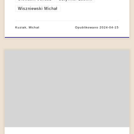
Wiszniewski Michał
Kuziak, Michał
Opublikowano
2024-04-15
Choć pisarzom romantycznym trudno odmówić wrażliwości na
fizyczne piękno oczu, zwłaszcza ich kolor, to przyznać należy,
że równie często opis oczu lub spojrzenia był im potrzebny do
tego, by podkreślić brak zakorzenienia człowieka w świecie.
To właśnie spojrzenie mogło być według nich sygnałem
nieobecności postaci, jej związku z inną rzeczywistością […]