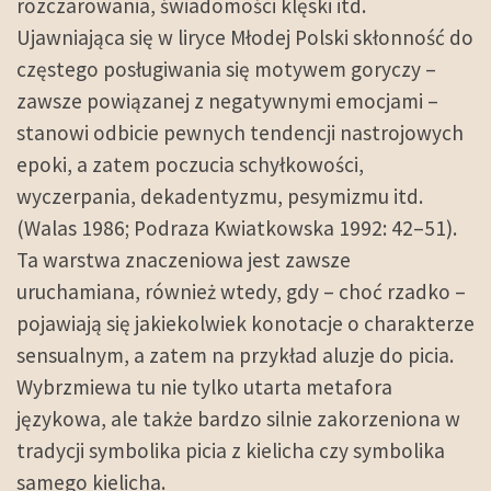
rozczarowania, świadomości klęski itd.
Ujawniająca się w liryce Młodej Polski skłonność do
częstego posługiwania się motywem goryczy –
zawsze powiązanej z negatywnymi emocjami –
stanowi odbicie pewnych tendencji nastrojowych
epoki, a zatem poczucia schyłkowości,
wyczerpania, dekadentyzmu, pesymizmu itd.
(Walas 1986; Podraza Kwiatkowska 1992: 42–51).
Ta warstwa znaczeniowa jest zawsze
uruchamiana, również wtedy, gdy – choć rzadko –
pojawiają się jakiekolwiek konotacje o charakterze
sensualnym, a zatem na przykład aluzje do picia.
Wybrzmiewa tu nie tylko utarta metafora
językowa, ale także bardzo silnie zakorzeniona w
tradycji symbolika picia z kielicha czy symbolika
samego kielicha.