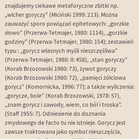
znajdujemy ciekawe metaforyczne zbitki np.
„wicher goryczy” (Miciński 1999: 213). Można
zauważyć sporo powiązań epitetowych: „gorzkie
słowo” (Przerwa-Tetmajer, 1980: 1114), „gorzkie
godziny” (Przerwa-Tetmajer, 1980: 154); zestawień
typu : „gorycz własnych myśli nieszczęśliwa”
(Przerwa-Tetmajer, 1980: II: 458), „stan goryczy”
(Korab Brzozowski 1980: 73), żywot goryczy
(Korab Brzozowski 1980: 72), „pamięci żółciowa
gorycz” (Komornicka, 1996: 77); a także wyliczenia:
„gorycze, bole” (Korab Brzozowski, 1978: 57),
„znam gorycz i zawody, wiem, co ból i troska”.
(Staff 1955: 7). Odniesienie do doznania
zmysłowego de facto tu nie istnieje. Gorycz jest
zawsze traktowana jako symbol nieszczęścia,