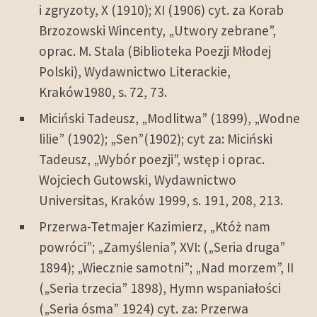
i zgryzoty, X (1910); XI (1906) cyt. za Korab
Brzozowski Wincenty, „Utwory zebrane”,
oprac. M. Stala (Biblioteka Poezji Młodej
Polski), Wydawnictwo Literackie,
Kraków1980, s. 72, 73.
Miciński Tadeusz, „Modlitwa” (1899), „Wodne
lilie” (1902); „Sen”(1902); cyt za: Miciński
Tadeusz, „Wybór poezji”, wstęp i oprac.
Wojciech Gutowski, Wydawnictwo
Universitas, Kraków 1999, s. 191, 208, 213.
Przerwa-Tetmajer Kazimierz, „Któż nam
powróci”; „Zamyślenia”, XVI: („Seria druga”
1894); „Wiecznie samotni”; „Nad morzem”, II
(„Seria trzecia” 1898), Hymn wspaniałości
(„Seria ósma” 1924) cyt. za: Przerwa