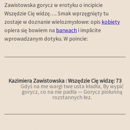
Zawistowska gorycz w erotyku o incipicie
Wszędzie Cię widzę…. Smak wprzęgnięty tu
zostaje w doznanie wielozmysłowe: opis
kobiety
opiera się bowiem na
barwach
i implicite
wprowadzanym dotyku. W poincie:
Kazimiera Zawistowska : Wszędzie Cię widzę: 73
Gdyś na me wargi twe usta kładła, By wypić
gorycz, co na nie padła — Gorycz piołunną
rozstannych łez.