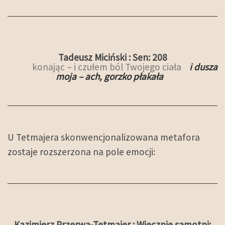
Tadeusz Miciński : Sen: 208
konając – i czułem ból Twojego ciała
i dusza
moja – ach, gorzko płakała
U Tetmajera skonwencjonalizowana metafora
zostaje rozszerzona na pole emocji:
Kazimierz Przerwa-Tetmajer : Wiecznie samotni: