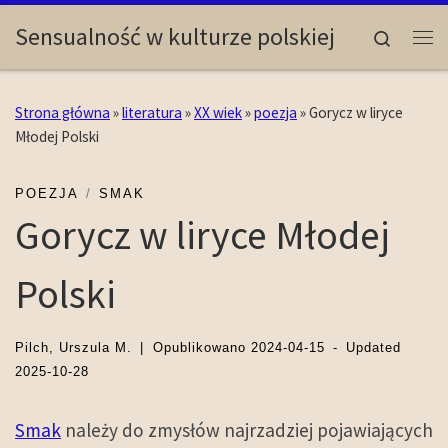
Skip to content
Sensualność w kulturze polskiej
Search
Me
Strona główna
»
literatura
»
XX wiek
»
poezja
»
Gorycz w liryce
Młodej Polski
POEZJA
SMAK
Gorycz w liryce Młodej
Polski
Pilch, Urszula M.
|
Opublikowano
2024-04-15
-
Updated
2025-10-28
Smak
należy do zmysłów najrzadziej pojawiających