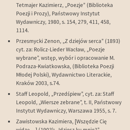
Tetmajer Kazimierz, „Poezje” (Biblioteka
Poezji i Prozy), Państwowy Instytut
Wydawniczy, 1980, s. 154, 279, 411, 458,
1114.
Przesmycki Zenon, „Z dziejów serca” (1893)
cyt. za: Rolicz-Lieder Wacław, „Poezje
wybrane”, wstęp, wybór i opracowanie M.
Podraza-Kwiatkowska, (Biblioteka Poezji
Młodej Polski), Wydawnictwo Literackie,
Kraków 2003, s.74.
Staff Leopold, „Przedśpiew”, cyt. za: Staff
Leopold, „Wiersze zebrane”, t. II, Państwowy
Instytut Wydawniczy, Warszawa 1955, s. 7.
Zawistowska Kazimiera, [Wszędzie Cię
widzę…] (1903); „Idziesz ku mnie?”