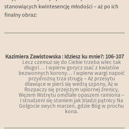
stanowiących kwintesencję młodości – aż po ich
finalny obraz:
Kazimiera Zawistowska : Idziesz ku mnie?: 106-107
Lecz czemuż się do Ciebie trzeba wlec tak
długo!… I wpierw gorycz ssać z kwiatów
bezwonnych korony… I wpierw wargi napoić
przydrożną trza strugą – Aż przesytu
dławiące w pierś się wedrą szpony, Aż w
Rozpaczy się przejrzym upiornej źrenicy,
Wężem Wstrętu omdlałe opaszem ramiona –
I strudzeni się staniem jak bladzi pątnicy Na
Golgocie swych marzeń, gdzie Bóg w prochu
kona.