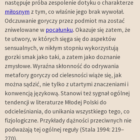
następuje próba zespolenie dotyku o charakterze
miłosnym
z tym, co właśnie jego brak wywołał.
Odczuwanie goryczy przez podmiot ma zostać
zniwelowane w
pocałunku
. Okazuje się zatem, że
te utwory, w których sięga się do aspektów
sensualnych, w nikłym stopniu wykorzystują
gorzki smak jako taki, a zatem jako doznanie
zmysłowe. Wyraźna skłonność do odrywania
metafory goryczy od cielesności wiąże się, jak
można sądzić, nie tylko z utartymi znaczeniami i
konwencją językową. Stanowi też sygnał ogólnej
tendencji w literaturze Młodej Polski do
odcieleśniania, do unikania wszystkiego tego, co
fizjologiczne. Przykłady dążności przeciwnych nie
podważają tej ogólnej reguły (Stala 1994: 219–
270).