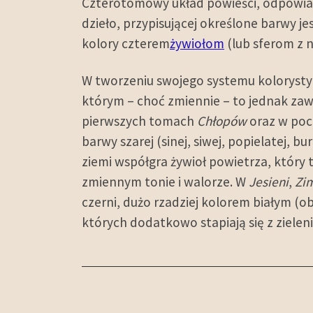
Czterotomowy układ powieści, odpowiad
dzieło, przypisującej określone barwy je
kolory czterem
żywiołom
(lub sferom z n
W tworzeniu swojego systemu koloryst
którym – choć zmiennie – to jednak zaw
pierwszych tomach
Chłopów
oraz w poc
barwy szarej (sinej, siwej, popielatej, b
ziemi współgra żywioł powietrza, który
zmiennym tonie i walorze. W
Jesieni
,
Zi
czerni, dużo rzadziej kolorem białym (o
których dodatkowo stapiają się z zielen