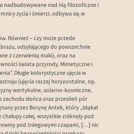
a nadbudowywane nad nią filozoficzne i
mnicy życia i śmierci, odbywa się w
ów. Również – czy może przede
 obrazu, odsyłającego do powszechnie
ane z czerwienią maki), oraz na
ywności świata przyrody. Mimetyczne i
ia”. Długie kolorystyczne ujęcia w
stroju (ujęcia raczej horyzontalne, np.
czyzny wertykalne, solarno-kosmiczne,
ub zachodu słońca oraz przesileń pór
gnany przez Borynę Antek, który „błąkał
 chałupy całej, wszystkie zniknęły pod
 drzewiny pod śniegowymi czapami, […] nic
ia dzięki bezpośredniości przekazu