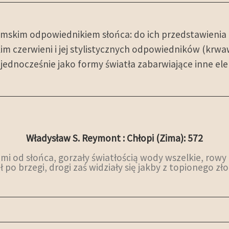
emskim odpowiednikiem słońca: do ich przedstawienia
m czerwieni i jej stylistycznych odpowiedników (krwaw
ry jednocześnie jako formy światła zabarwiające inne e
Władysław S. Reymont : Chłopi (Zima): 572
mi od słońca, gorzały światłością wody wszelkie, rowy
ł po brzegi, drogi zaś widziały się jakby z topionego zł