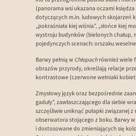
(panorama wsi ukazana oczami księdza
dotyczących m.in. ludowych skojarzeń 
„pokraśniała kiej wiśnia”, „słońce kiej 
wystroju budynków (bielonych chałup, mr
pojedynczych scenach: orszaku weselneg
Barwy pełnią w
Chłopach
również wiele 
obrazów przyrody, określają relacje prz
kontrastowe (czerwone wełniaki kobiet n
Zmysłowy język oraz bezpośrednie zaa
gaduły”, zawłaszczającego dla siebie w
szczęśliwie uniknąć pułapki związanej z
obserwatora stojącego z boku. Barwy 
i dostosowane do zmieniających się kol