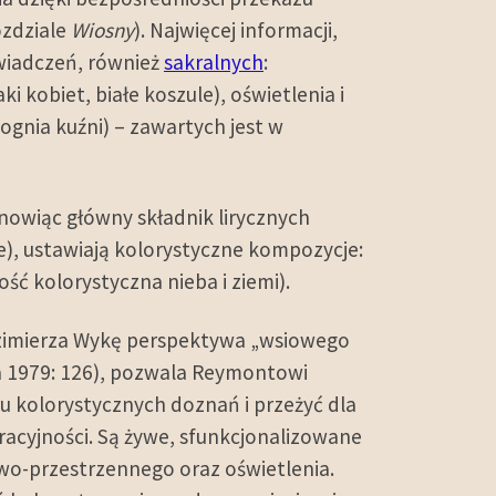
ozdziale
Wiosny
). Najwięcej informacji,
wiadczeń, również
sakralnych
:
i kobiet, białe koszule), oświetlenia i
ognia kuźni) – zawartych jest w
anowiąc główny składnik lirycznych
e), ustawiają kolorystyczne kompozycje:
ść kolorystyczna nieba i ziemi).
zimierza Wykę perspektywa „wsiowego
ka 1979: 126), pozwala Reymontowi
ru kolorystycznych doznań i przeżyć dla
racyjności. Są żywe, sfunkcjonalizowane
wo-przestrzennego oraz oświetlenia.