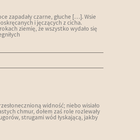
oce zapadały czarne, głuche […]. Wsie
poskręcanych i jęczących z cicha.
mrokach ziemię, że wszystko wydało się
egniłych
przesłonecznioną widność; niebo wisiało
astych chmur, dołem zaś role rozlewały
i ugorów, strugami wód łyskającą, jakby