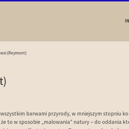
I
wsi (Reymont)
t)
wszystkim barwami przyrody, w mniejszym stopniu kol
, że to w sposobie „malowania” natury – do oddania któ