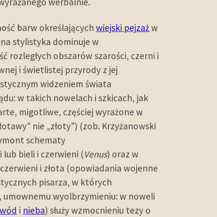
 wyrażanego werbalnie.
ność barw określających
wiejski pejzaż
w
na stylistyka dominuje w
ć rozległych obszarów szarości, czerni i
ej i świetlistej przyrody z jej
listycznym widzeniem świata
du: w takich nowelach i szkicach, jak
tarte, migotliwe, częściej wyrażone w
złotawy” nie „złoty”) (zob. Krzyżanowski
eymont schematy
ub bieli i czerwieni (
Venus
) oraz w
czerwieni i złota (opowiadania wojenne
tycznych pisarza, w których
mu, umownemu wyolbrzymieniu: w noweli
wód
i
nieba
) służy wzmocnieniu tezy o