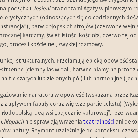
 na początku
Jesieni
oraz oczami Agaty w pierwszym r
kolorystycznych (odnoszących się do codziennych doś
monstrancja”), barw chłopskich strojów (czerwone wełniak
ocznej karczmy, świetlistości kościoła, czerwonej od 
o, procesji kościelnej, zwykłej rozmowy.
funkcji strukturalnych. Przełamują epicką opowieść st
estrzenne (ciemny las w dali, barwne plamy na przodzi
a tle szarych lub zielonych pól) lub harmonijne (jedno
ngażowanie narratora w opowieść (wskazana przez Ka
raz z upływem fabuły coraz większe partie tekstu) (Wy
 młodopolską ideą wsi „bajecznie kolorowej”, rezerwua
w
Chłopach
nie sprawiają wrażenia
teatralności
ani deko
orów natury. Reymont uzależnia je od kontekstu czaso