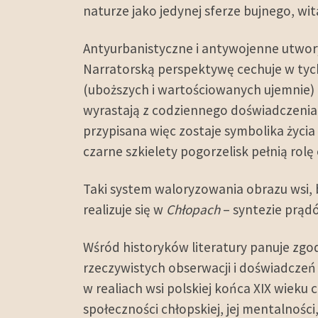
naturze jako jedynej sferze bujnego, wit
Antyurbanistyczne i antywojenne utwor
Narratorską perspektywę cechuje w tych
(uboższych i wartościowanych ujemnie) 
wyrastają z codziennego doświadczenia,
przypisana więc zostaje symbolika życia 
czarne szkielety pogorzelisk pełnią rol
Taki system waloryzowania obrazu wsi, bę
realizuje się w
Chłopach
– syntezie prądó
Wśród historyków literatury panuje zg
rzeczywistych obserwacji i doświadczeń
w realiach wsi polskiej końca XIX wieku 
społeczności chłopskiej, jej mentalności,