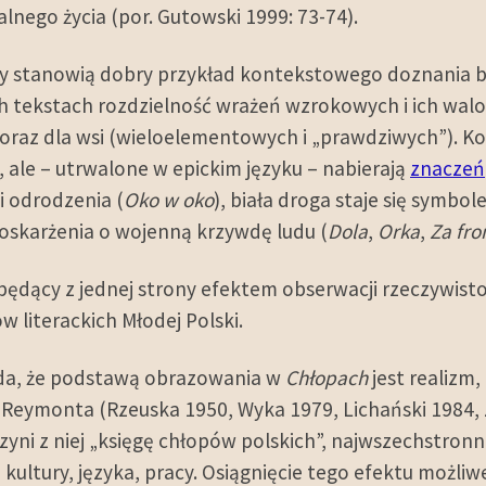
alnego życia (por. Gutowski 1999: 73-74).
y stanowią dobry przykład kontekstowego doznania b
 tekstach rozdzielność wrażeń wzrokowych i ich walo
oraz dla wsi (wieloelementowych i „prawdziwych”). K
 ale – utrwalone w epickim języku – nabierają
znaczeń
i odrodzenia (
Oko w oko
), biała droga staje się symbole
ę oskarżenia o wojenną krzywdę ludu (
Dola
,
Orka
,
Za fr
dący z jednej strony efektem obserwacji rzeczywistości
w literackich Młodej Polski.
oda, że podstawą obrazowania w
Chłopach
jest realizm
 Reymonta (Rzeuska 1950, Wyka 1979, Lichański 1984, 
czyni z niej „księgę chłopów polskich”, najwszechstronn
 kultury, języka, pracy. Osiągnięcie tego efektu możliw