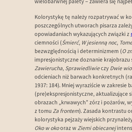
wielobarwnej palety – zawiera się najp
Kolorystykę tę należy rozpatrywać w ko
poszczególnych utworach pisarza zależy
opowiadaniach wykazujących związki z
ciemności (
Śmierć
,
W jesienną noc
,
Tome
bezwzględnością i determinizmem (
O z
impresjonistyczne doznanie krajobrazu s
Zawierucha
,
Sprawiedliwie
czy
Dwie wio
odcieniach niż barwach konkretnych (racz
1937: 184). Mniej wyraziście w zakresie 
(pre)ekspresjonistyczne, aktualizujące si
obrazach „krwawych” zórz i pożarów, wy
z tomu
Za frontem
). Zasada kontrastu 
kolorystyka pejzaży wiejskich przynal
Oko w oko
oraz w
Ziemi obiecanej
intens