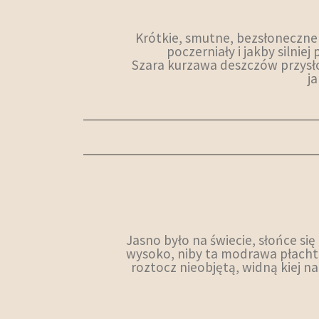
Krótkie, smutne, bezsłoneczne 
poczerniały i jakby silnie
Szara kurzawa deszczów przysłon
j
Jasno było na świecie, słońce si
wysoko, niby ta modrawa płachta
roztocz nieobjętą, widną kiej na