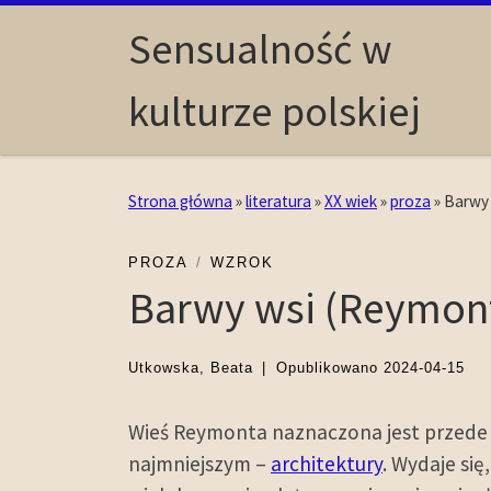
Skip to content
Sensualność w
kulturze polskiej
Strona główna
»
literatura
»
XX wiek
»
proza
»
Barwy 
PROZA
WZROK
Barwy wsi (Reymon
Utkowska, Beata
|
Opublikowano
2024-04-15
Wieś Reymonta naznaczona jest przede 
najmniejszym –
architektury
. Wydaje się