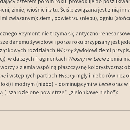
ający czterem porom roku, prowokuje do poszukiwań 
sieni, zimie, wiośnie i latu. Ściśle związana jest z nią
imi związanym): ziemi, powietrzu (niebu), ogniu (słońc
ycznego Reymont nie trzyma się antyczno-renesanso
sze danemu żywiołowi i porze roku przypisany jest jed
zątkowych rozdziałach
Wiosny
żywiołowi ziemi przypi
urej); w dalszych fragmentach
Wiosny
i w
Lecie
ziemia ma 
 tworzy z ziemią wspólną płaszczyznę kolorystyczną: o
mie
i wstępnych partiach
Wiosny
mgły i niebo również o
błoki) i modrym (niebo) – dominującymi w
Lecie
oraz w 
ią („szarozielone powietrze”, „zielonkawe niebo”):