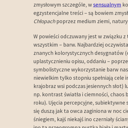
zmysłowym szczególe, w
sensualnym
ko
egzystencjalne treści – są bowiem zmysły
Chłopach
poprzez medium ziemi, natury 
W powieści odczuwany jest w związku z
wszystkim – barw. Najbardziej oczywist
znanych kolorystycznych desygnatów (owc
uplastycznieniu opisu, oddaniu – poprze
symbolistyczne wykorzystanie barw nast
niewielkim tylko stopniu spełniają cele
krajobraz wsi podczas jesiennych słot)
np. kontrast światła i ciemności, chaos
roku). Ujęcia percepcyjne, subiektywne 
się duszą jak ta owca zaginiona w noc c
śniegiem, kajś niekajś ino czerniały ści
ino ta przeogromna pustka biała i mart