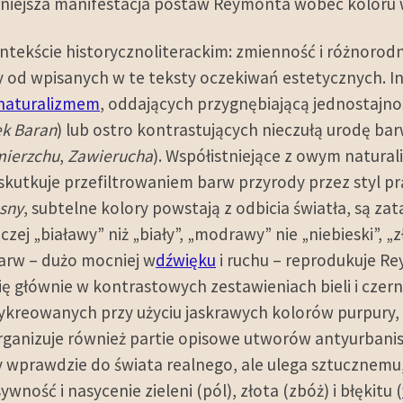
ełniejsza manifestacja postaw Reymonta wobec koloru
ntekście historycznoliterackim: zmienność i różnorod
 od wpisanych w te teksty oczekiwań estetycznych. In
naturalizmem
, oddających przygnębiającą jednostajnoś
k Baran
) lub ostro kontrastujących nieczułą urodę barwn
mierzchu
,
Zawierucha
). Współistniejące z owym natura
kutkuje przefiltrowaniem barw przyrody przez styl prą
sny
, subtelne kolory powstają z odbicia światła, są za
ej „białawy” niż „biały”, „modrawy” nie „niebieski”, „
barw – dużo mocniej w
dźwięku
i ruchu – reprodukuje R
ę głównie w kontrastowych zestawieniach bieli i czerni l
kreowanych przy użyciu jaskrawych kolorów purpury, 
organizuje również partie opisowe utworów antyurbanis
eży wprawdzie do świata realnego, ale ulega sztuczne
ywność i nasycenie zieleni (pól), złota (zbóż) i błękitu (