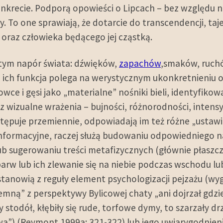
nkrecie. Podporą opowieści o Lipcach – bez względu n
. To one sprawiają, że dotarcie do transcendencji, taje
oraz człowieka będącego jej cząstką.
 tym napór świata: dźwięków,
zapachów
,smaków, ruch
a ich funkcja polega na werystycznym ukonkretnieniu
e i gęsi jako „materialne” nośniki bieli, identyfikow
z wizualne wrażenia – bujności, różnorodności, intens
ępuje przemiennie, odpowiadają im też różne „ustawien
 informacyjne, raczej służą budowaniu odpowiedniego na
 lub sugerowaniu treści metafizycznych (głównie płasz
 barw lub ich zlewanie się na niebie podczas wschodu l
stanowią z reguły element psychologizacji pejzażu (wy
iemną” z perspektywy Bylicowej chaty „ani dojrzał gdzie
any stodół, kłębiły się rude, torfowe dymy, to szarzały
wa”) (Reymont 1999a: 321-322) lub jego uwiarygodnien