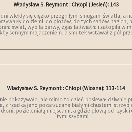
Władysław S. Reymont : Chłopi (Jesień): 143
dni wlekły się ciężko przegniłymi smugami światła, a n
j przywarły do ziemi, do płotów, do tych sadów nagich, 
iła świat, wypiła barwy, zgasiła światła i zatopiła w 
akby sennym majaczeniem, a smutek wstawał z pól prz
Władysław S. Reymont : Chłopi (Wiosna): 113-114
ę nie pokazywało, ale mimo to dzień posiewał dziwnie 
, z rzadka jeno pozarzucana białymi chustami strzępi
 dłoni, pozieleniałą miejscami, a gdzie płową od rżysk 
tymi szybami.