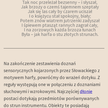
Tak noc przeleżał bezsenny – i słyszał,
Jak brzozy o czemś tajemnem szeptały
Jak się las cały by czarem uciszał
I o księżycu stał spokojny, biały;
Potem znów wiatrem jutrzenki zadyszał
I śpiewem ptasząt rannych zagrał cały,
I na zorzowych każda brzoza łunach
Była – jak harfa o stu złotych strunach.
Na zakończenie zestawienia doznań
sensorycznych kojarzonych przez Słowackiego z
motywem harfy, powróćmy do wrażeń dotyku. Z
reguły występują one w połączeniu z doznaniami
słuchowymi i wzrokowymi. Najczęściej
dłonie
postaci dotykają przedmiotów porównywanych
do strun instrumentu. Obiekty te posiadają