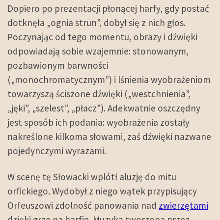
Dopiero po prezentacji płonącej harfy, gdy postać
dotknęła „ognia strun”, dobył się z nich głos.
Poczynając od tego momentu, obrazy i dźwięki
odpowiadają sobie wzajemnie: stonowanym,
pozbawionym barwności
(„monochromatycznym”) i lśnienia wyobrażeniom
towarzyszą ściszone dźwięki („westchnienia”,
„jęki”, „szelest”, „płacz”). Adekwatnie oszczędny
jest sposób ich podania: wyobrażenia zostały
nakreślone kilkoma słowami, zaś dźwięki nazwane
pojedynczymi wyrazami.
W scenę tę Słowacki wplótł aluzję do mitu
orfickiego. Wydobył z niego wątek przypisujący
Orfeuszowi zdolność panowania nad
zwierzętami
dzięki grze na harfie. Muzyka tworzona przez