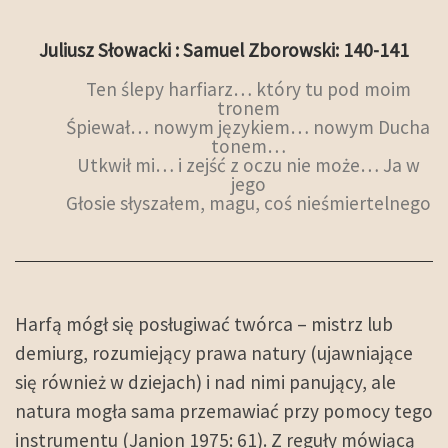
Juliusz Słowacki : Samuel Zborowski: 140-141
Ten ślepy harfiarz… który tu pod moim
tronem
Śpiewał… nowym językiem… nowym Ducha
tonem…
Utkwił mi… i zejść z oczu nie może… Ja w
jego
Głosie słyszałem, magu, coś nieśmiertelnego
Harfą mógł się posługiwać twórca – mistrz lub
demiurg, rozumiejący prawa natury (ujawniające
się również w dziejach) i nad nimi panujący, ale
natura mogła sama przemawiać przy pomocy tego
instrumentu (Janion 1975: 61). Z reguły mówiącą