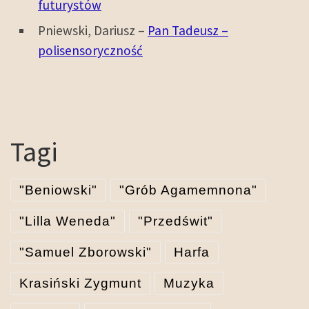
futurystów
Pniewski, Dariusz –
Pan Tadeusz –
polisensoryczność
Tagi
"Beniowski"
"Grób Agamemnona"
"Lilla Weneda"
"Przedświt"
"Samuel Zborowski"
Harfa
Krasiński Zygmunt
Muzyka