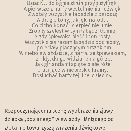
Usiadł… do ognia strun przybliżył ręki:
A pierwsze z harfy westchnienia i dźwięki
Zwołały wszystkie łabędzie z ogrodu;
A drugie tony, jak jęki narodu,
Co cicho konać i cierpieć nie umie,
Zrobiły szelest w tym łabędzi tłumie;
A gdy śpiewaka pieśń i ton rosły,
Wszystkie się razem łabędzie podniosły,
I poleciały płaczącym orszakiem
W niebo gwiaździste, z harfą, ze śpiewakiem,
I znikły, długo widziane na górze,
Jak girlandami spięte białe róże
Ulatujące w niebieskie krainy,
Dosłuchać harfy tej, i tej dzieciny.
Rozpoczynającemu scenę wyobrażeniu zjawy
dziecka „odzianego” w gwiazdy i lśniącego od
złota nie towarzyszą wrażenia dźwiękowe.