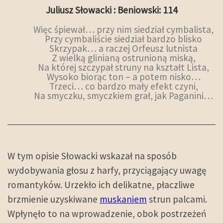
Juliusz Słowacki : Beniowski: 114
Więc śpiewał… przy nim siedział cymbalista,
Przy cymbaliście siedział bardzo blisko
Skrzypak… a raczej Orfeusz lutnista
Z wielką glinianą ostrunioną miską,
Na której szczypał struny na kształt Lista,
Wysoko biorąc ton – a potem nisko…
Trzeci… co bardzo mały efekt czyni,
Na smyczku, smyczkiem grał, jak Paganini…
W tym opisie Słowacki wskazał na sposób
wydobywania głosu z harfy, przyciągający uwagę
romantyków. Urzekło ich delikatne, płaczliwe
brzmienie uzyskiwane
muskaniem
strun palcami.
Wpłynęło to na wprowadzenie, obok postrzeżeń