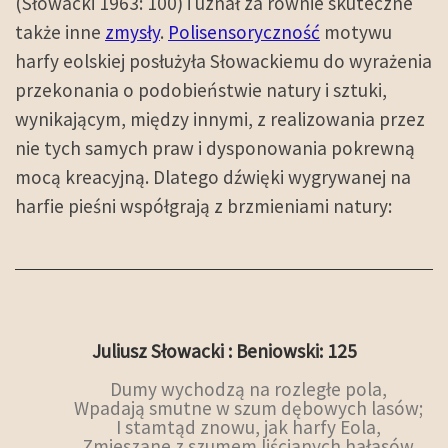
(Słowacki 1963: 100) i uznał za równie skuteczne
także inne
zmysły
.
Polisensoryczność
motywu
harfy eolskiej posłużyła Słowackiemu do wyrażenia
przekonania o podobieństwie natury i sztuki,
wynikającym, między innymi, z realizowania przez
nie tych samych praw i dysponowania pokrewną
mocą kreacyjną. Dlatego dźwięki wygrywanej na
harfie pieśni współgrają z brzmieniami natury:
Juliusz Słowacki : Beniowski: 125
Dumy wychodzą na rozległe pola,
Wpadają smutne w szum dębowych lasów;
I stamtąd znowu, jak harfy Eola,
Zmieszane z szumem liścianych hałasów