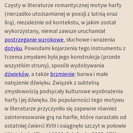
Częsty w literaturze romantycznej motyw harfy
(nierzadko utożsamianej w poezji z lutnią oraz
lirą), niezależnie od kontekstu, w jakim został
wykorzystany, niemal zawsze uruchamiał
postrzeganie wzrokowe
, słuchowe i wrażenia
dotyku
. Powodami kojarzenia tego instrumentu z
trzema zmysłami była jego konstrukcja (przede
wszystkim struny), sposób wydobywania
dźwięków
, a także
brzmienie
: barwa i małe
natężenie dźwięku. Związek z subtelną
zmysłowością podsycały kulturowe wyobrażenia
harfy i jej dźwięku. Do popularności tego motywu
w literaturze przyczyniło się zapewne również
zainteresowanie grą na harfie, które narastało od
ostatniej ćwierci XVIII i osiągnęło szczyt w połowie