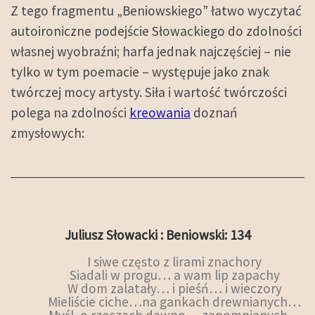
Z tego fragmentu „Beniowskiego” łatwo wyczytać
autoironiczne podejście Słowackiego do zdolności
własnej wyobraźni; harfa jednak najczęściej – nie
tylko w tym poemacie – występuje jako znak
twórczej mocy artysty. Siła i wartość twórczości
polega na zdolności
kreowania
doznań
zmysłowych:
Juliusz Słowacki : Beniowski: 134
I siwe często z lirami znachory
Siadali w progu… a wam lip zapachy
W dom zalatały… i pieśń… i wieczory
Mieliście ciche…na gankach drewnianych…