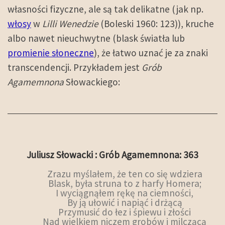
własności fizyczne, ale są tak delikatne (jak np.
włosy
w
Lilli Wenedzie
(Boleski 1960: 123)), kruche
albo nawet nieuchwytne (blask światła lub
promienie słoneczne
), że łatwo uznać je za znaki
transcendencji. Przykładem jest
Grób
Agamemnona
Słowackiego:
Juliusz Słowacki : Grób Agamemnona: 363
Zrazu myślałem, że ten co się wdziera
Blask, była struna to z harfy Homera;
I wyciągnąłem rękę na ciemności,
By ją ułowić i napiąć i drżącą
Przymusić do łez i śpiewu i złości
Nad wielkiem niczem grobów i milczącą