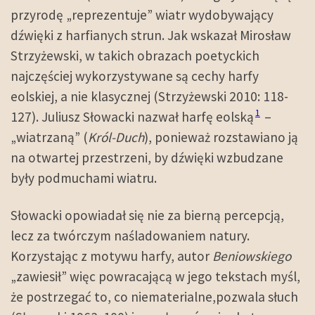
przyrodę „reprezentuje” wiatr wydobywający
dźwięki z harfianych strun. Jak wskazał Mirosław
Strzyżewski, w takich obrazach poetyckich
najczęściej wykorzystywane są cechy harfy
eolskiej, a nie klasycznej (Strzyżewski 2010: 118-
1
127). Juliusz Słowacki nazwał harfę eolską
–
„wiatrzaną” (
Król-Duch
), ponieważ rozstawiano ją
na otwartej przestrzeni, by dźwięki wzbudzane
były podmuchami wiatru.
Słowacki opowiadał się nie za bierną percepcją,
lecz za twórczym naśladowaniem natury.
Korzystając z motywu harfy, autor
Beniowskiego
„zawiesił” więc powracającą w jego tekstach myśl,
że postrzegać to, co niematerialne,pozwala słuch