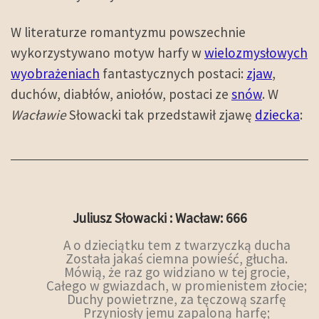
W literaturze romantyzmu powszechnie
wykorzystywano motyw harfy w
wielozmysłowych
wyobrażeniach
fantastycznych postaci:
zjaw
,
duchów, diabłów, aniołów, postaci ze
snów
. W
Wacławie
Słowacki tak przedstawił zjawę
dziecka
:
Juliusz Słowacki : Wacław: 666
A o dzieciątku tem z twarzyczką ducha
Została jakaś ciemna powieść, głucha.
Mówią, że raz go widziano w tej grocie,
Całego w gwiazdach, w promienistem złocie;
Duchy powietrzne, za tęczową szarfę
Przyniosły jemu zapaloną harfę;