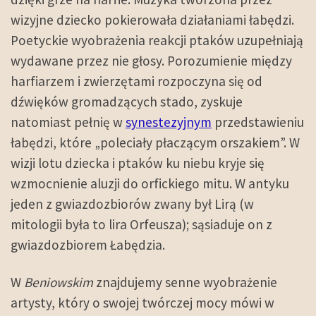
wizyjne dziecko pokierowała działaniami łabędzi.
Poetyckie wyobrażenia reakcji ptaków uzupełniają
wydawane przez nie głosy. Porozumienie między
harfiarzem i zwierzętami rozpoczyna się od
dźwięków gromadzących stado, zyskuje
natomiast pełnię w
synestezyjnym
przedstawieniu
łabędzi, które „poleciały płaczącym orszakiem”. W
wizji lotu dziecka i ptaków ku niebu kryje się
wzmocnienie aluzji do orfickiego mitu. W antyku
jeden z gwiazdozbiorów zwany był Lirą (w
mitologii była to lira Orfeusza); sąsiaduje on z
gwiazdozbiorem Łabędzia.
W
Beniowskim
znajdujemy senne wyobrażenie
artysty, który o swojej twórczej mocy mówi w