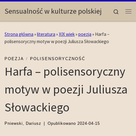
Skip to content
Sensualność w kulturze polskiej
Search
Me
Strona główna
»
literatura
»
XIX wiek
»
poezja
»
Harfa –
polisensoryczny motyw w poezji Juliusza Słowackiego
POEZJA
POLISENSORYCZNOŚĆ
Harfa – polisensoryczny
motyw w poezji Juliusza
Słowackiego
Pniewski, Dariusz
|
Opublikowano
2024-04-15