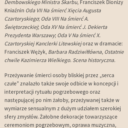
Dembowskiego Ministra Skarbu
, Franciszek Dionizy
Kniaźnin
Oda VII Na śmierć Xięcia Augusta
Czartoryskiego
;
Oda VIII Na śmierć A.
Świętorzeckiej
;
Oda XV Na śmierć J. Dekierta
Prezydenta Warszawy
;
Oda V Na śmierć X.
Czartoryskiej Kanclerki Litewskiej
oraz w dramacie:
Franciszek Wężyk,
Barbara Radziwiłłówna
,
Ostatnie
chwile Kazimierza Wielkiego. Scena historyczna.
Przeżywanie śmierci osoby bliskiej przez „serca
czułe” znalazło także swoje odbicie w koncepcji i
interpretacji rytuału pogrzebowego oraz
następującej po nim żałoby, przeżywanej także w
wymiarze sensualnym z dużym udziałem szerokiej
sfery zmysłów. Żałobne dekoracje towarzyszące
ceremoniom pogrzebowym, oprawa muzyczna,