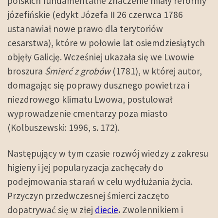
polskich fundamentalne znaczenie miały reformy
józefińskie (edykt Józefa II 26 czerwca 1786
ustanawiał nowe prawo dla terytoriów
cesarstwa), które w połowie lat osiemdziesiątych
objęły Galicję. Wcześniej ukazała się we Lwowie
broszura
Śmierć z grobów
(1781), w której autor,
domagając się poprawy dusznego powietrza i
niezdrowego klimatu Lwowa, postulował
wyprowadzenie cmentarzy poza miasto
(Kolbuszewski: 1996, s. 172).
Następujący w tym czasie rozwój wiedzy z zakresu
higieny i jej popularyzacja zachęcały do
podejmowania starań w celu wydłużania życia.
Przyczyn przedwczesnej śmierci zaczęto
dopatrywać się w złej
diecie
.
Zwolennikiem i