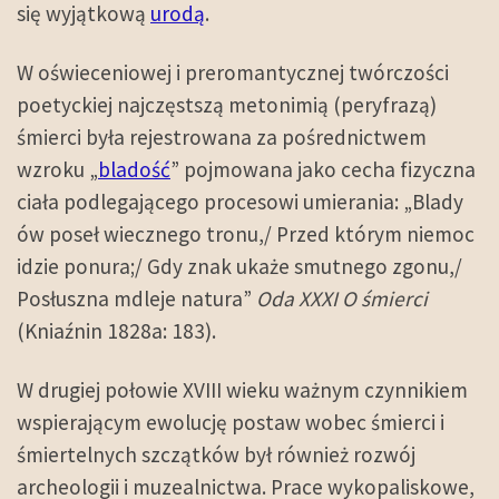
się wyjątkową
urodą
.
W oświeceniowej i preromantycznej twórczości
poetyckiej najczęstszą metonimią (peryfrazą)
śmierci była rejestrowana za pośrednictwem
wzroku „
bladość
” pojmowana jako cecha fizyczna
ciała podlegającego procesowi umierania: „Blady
ów poseł wiecznego tronu,/ Przed którym niemoc
idzie ponura;/ Gdy znak ukaże smutnego zgonu,/
Posłuszna mdleje natura”
Oda XXXI
O śmierci
(Kniaźnin 1828a: 183).
W drugiej połowie XVIII wieku ważnym czynnikiem
wspierającym ewolucję postaw wobec śmierci i
śmiertelnych szczątków był również rozwój
archeologii i muzealnictwa. Prace wykopaliskowe,