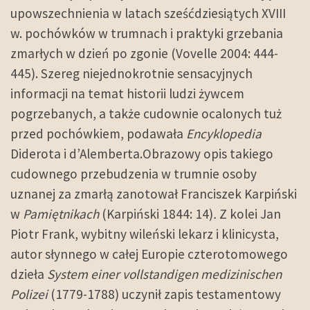
upowszechnienia w latach sześćdziesiątych XVIII
w. pochówków w trumnach i praktyki grzebania
zmarłych w dzień po zgonie (Vovelle 2004: 444-
445). Szereg niejednokrotnie sensacyjnych
informacji na temat historii ludzi żywcem
pogrzebanych, a także cudownie ocalonych tuż
przed pochówkiem, podawała
Encyklopedia
Diderota i d’Alemberta.Obrazowy opis takiego
cudownego przebudzenia w trumnie osoby
uznanej za zmarłą zanotował Franciszek Karpiński
w
Pamiętnikach
(Karpiński 1844: 14)
.
Z kolei Jan
Piotr Frank, wybitny wileński lekarz i klinicysta,
autor słynnego w całej Europie czterotomowego
dzieła
System einer vollstandigen medizinischen
Polizei
(1779-1788) uczynił zapis testamentowy