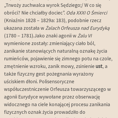
„Trwoży zuchwalca wyrok Sędziego;/ W co się
obróci? Nie chciałby dociec”.
Oda XXXI O Śmierci
(Kniaźnin 1828 – 1829a: 183), podobnie rzecz
ukazana została w
Żalach Orfeusza nad Eurydyką
(1780 – 1781).Jako znaki agonii w
Żalu VI
wymienione zostały: zmieniający ciało ból,
zanikanie stanowiących naturalną oznakę życia
rumieńców, pojawienie się zimnego potu na czole,
zmętnienie wzroku, zanik mowy, zsinienie
ust
, a
także fizyczny gest pożegnania wyrażony
uściskiem dłoni. Polisensoryczne
współuczestniczenie Orfeusza towarzyszącego w
agonii Eurydyce wywołane przez obserwację
widocznego na ciele konającej procesu zanikania
fizycznych oznak życia prowadziło do