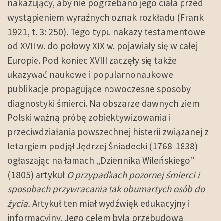
nakazujący, aby nie pogrzebano jego ciała przed
wystąpieniem wyraźnych oznak rozkładu (Frank
1921, t. 3: 250). Tego typu nakazy testamentowe
od XVII w. do połowy XIX w. pojawiały się w całej
Europie. Pod koniec XVIII zaczęły się także
ukazywać naukowe i popularnonaukowe
publikacje propagujące nowoczesne sposoby
diagnostyki śmierci. Na obszarze dawnych ziem
Polski ważną próbę zobiektywizowania i
przeciwdziałania powszechnej histerii związanej z
letargiem podjął Jędrzej Śniadecki (1768-1838)
ogłaszając na łamach „Dziennika Wileńskiego”
(1805) artykuł
O przypadkach pozornej śmierci i
sposobach przywracania tak obumartych osób do
życia.
Artykuł ten miał wydźwięk edukacyjny i
informacyjny. Jego celem była przebudowa