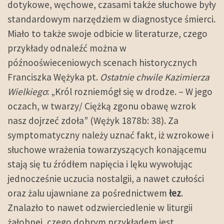
dotykowe, węchowe, czasami także słuchowe były
standardowym narzędziem w diagnostyce śmierci.
Miało to także swoje odbicie w literaturze, czego
przykłady odnaleźć można w
późnooświeceniowych scenach historycznych
Franciszka Wężyka pt.
Ostatnie chwile Kazimierza
Wielkiego
: „Król rozniemógł się w drodze. – W jego
oczach, w twarzy/ Ciężką zgonu obawę wzrok
nasz dojrzeć zdoła” (Wężyk 1878b: 38). Za
symptomatyczny należy uznać fakt, iż wzrokowe i
słuchowe wrażenia towarzyszących konającemu
stają się tu źródłem napięcia i lęku wywołując
jednocześnie uczucia nostalgii, a nawet czułości
oraz żalu ujawniane za pośrednictwem
łez
.
Znalazło to nawet odzwierciedlenie w liturgii
żałobnej, czego dobrym przykładem jest