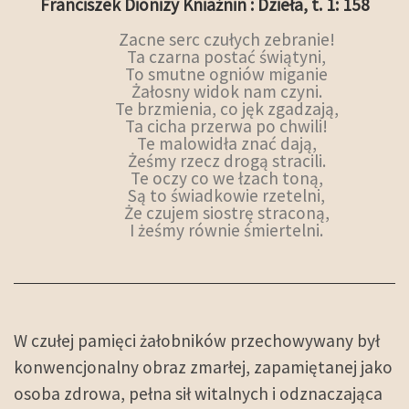
Franciszek Dionizy Kniaźnin : Dzieła, t. 1: 158
Zacne serc czułych zebranie!
Ta czarna postać świątyni,
To smutne ogniów miganie
Żałosny widok nam czyni.
Te brzmienia, co jęk zgadzają,
Ta cicha przerwa po chwili!
Te malowidła znać dają,
Żeśmy rzecz drogą stracili.
Te oczy co we łzach toną,
Są to świadkowie rzetelni,
Że czujem siostrę straconą,
I żeśmy równie śmiertelni.
W czułej pamięci żałobników przechowywany był
konwencjonalny obraz zmarłej, zapamiętanej jako
osoba zdrowa, pełna sił witalnych i odznaczająca