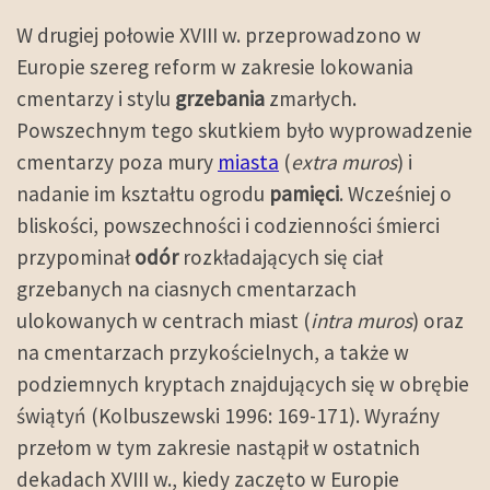
W drugiej połowie XVIII w. przeprowadzono w
Europie szereg reform w zakresie lokowania
cmentarzy i stylu
grzebania
zmarłych.
Powszechnym tego skutkiem było wyprowadzenie
cmentarzy poza mury
miasta
(
extra muros
) i
nadanie im kształtu ogrodu
pamięci
. Wcześniej o
bliskości, powszechności i codzienności śmierci
przypominał
odór
rozkładających się ciał
grzebanych na ciasnych cmentarzach
ulokowanych w centrach miast (
intra muros
) oraz
na cmentarzach przykościelnych, a także w
podziemnych kryptach znajdujących się w obrębie
świątyń (Kolbuszewski 1996: 169-171). Wyraźny
przełom w tym zakresie nastąpił w ostatnich
dekadach XVIII w., kiedy zaczęto w Europie