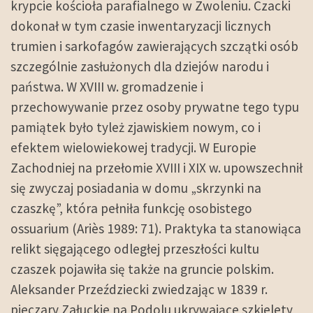
krypcie kościoła parafialnego w Zwoleniu. Czacki
dokonał w tym czasie inwentaryzacji licznych
trumien i sarkofagów zawierających szczątki osób
szczególnie zasłużonych dla dziejów narodu i
państwa. W XVIII w. gromadzenie i
przechowywanie przez osoby prywatne tego typu
pamiątek było tyleż zjawiskiem nowym, co i
efektem wielowiekowej tradycji. W Europie
Zachodniej na przełomie XVIII i XIX w. upowszechnił
się zwyczaj posiadania w domu „skrzynki na
czaszkę”, która pełniła funkcję osobistego
ossuarium (Ariès 1989: 71). Praktyka ta stanowiąca
relikt sięgającego odległej przeszłości kultu
czaszek pojawiła się także na gruncie polskim.
Aleksander Przeździecki zwiedzając w 1839 r.
pieczary Załuckie na Podolu ukrywające szkielety