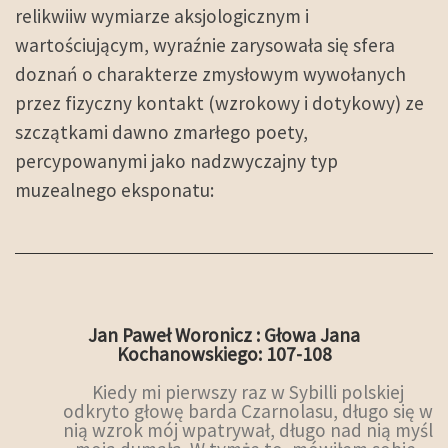
relikwiiw wymiarze aksjologicznym i
wartościującym, wyraźnie zarysowała się sfera
doznań o charakterze zmysłowym wywołanych
przez fizyczny kontakt (wzrokowy i dotykowy) ze
szczątkami dawno zmarłego poety,
percypowanymi jako nadzwyczajny typ
muzealnego eksponatu:
Jan Paweł Woronicz : Głowa Jana
Kochanowskiego: 107-108
Kiedy mi pierwszy raz w Sybilli polskiej
odkryto głowę barda Czarnolasu, długo się w
nią wzrok mój wpatrywał, długo nad nią myśl