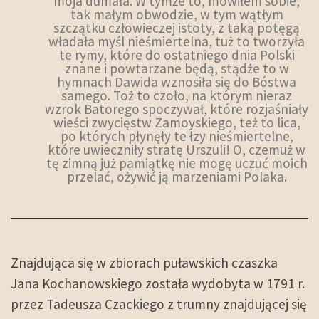
moja dumała. W tymże to, mówiłem sobie,
tak małym obwodzie, w tym wątłym
szczątku człowieczej istoty, z taką potęgą
władała myśl nieśmiertelna, tuż to tworzyła
te rymy, które do ostatniego dnia Polski
znane i powtarzane będą, stądże to w
hymnach Dawida wznosiła się do Bóstwa
samego. Toż to czoło, na którym nieraz
wzrok Batorego spoczywał, które rozjaśniały
wieści zwycięstw Zamoyskiego, też to lica,
po których płynęły te łzy nieśmiertelne,
które uwieczniły stratę Urszuli! O, czemuż w
tę zimną już pamiątkę nie mogę uczuć moich
przelać, ożywić ją marzeniami Polaka.
Znajdująca się w zbiorach puławskich czaszka
Jana Kochanowskiego została wydobyta w 1791 r.
przez Tadeusza Czackiego z trumny znajdującej się