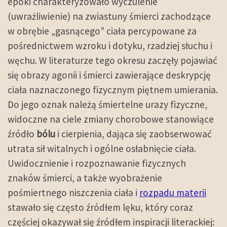
epoki charakteryzowało wyczulenie
(uwrażliwienie) na zwiastuny śmierci zachodzące
w obrębie „gasnącego” ciała percypowane za
pośrednictwem wzroku i dotyku, rzadziej słuchu i
węchu. W literaturze tego okresu zaczęły pojawiać
się obrazy agonii i śmierci zawierające deskrypcję
ciała naznaczonego fizycznym piętnem umierania.
Do jego oznak należą śmiertelne urazy fizyczne,
widoczne na ciele zmiany chorobowe stanowiące
źródło
bólu
i cierpienia, dająca się zaobserwować
utrata sił witalnych i ogólne osłabnięcie ciała.
Uwidocznienie i rozpoznawanie fizycznych
znaków śmierci, a także wyobrażenie
pośmiertnego niszczenia ciała i
rozpadu materii
stawało się często źródłem lęku, który coraz
częściej okazywał się źródłem inspiracji literackiej: