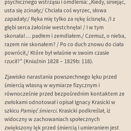
psychicznego wstrząsu i omdlenia: „Kiedy, siniejąc,
usta się zcinały;/ Chciała coś wyrzec, słowa
zapadały:/ Ręka mię tylko za rękę ścisnęła, /I z
głębi serca żałośnie westchnęła! / I w tym
skonała!… padłem i zemdlałem./ Czemuż, o nieba,
razem nie skonałem? / Po co duch znowu do ciała
powrócił,/ Które był właśnie w swoim czasie
rzucił?” (Kniaźnin 1828 – 1829b: 118).
Zjawisko narastania powszechnego lęku przed
śmiercią własną w wymiarze fizycznym i
równocześnie przed bezpośrednim kontaktem ze
zwłokami odnotował i opisał Ignacy Krasicki w
szkicu
Pamięć śmierci
. Krasicki podkreślał, iż
widoczny w zachowaniach społecznych
zwiększony lęk przed śmiercią i umieraniem jest