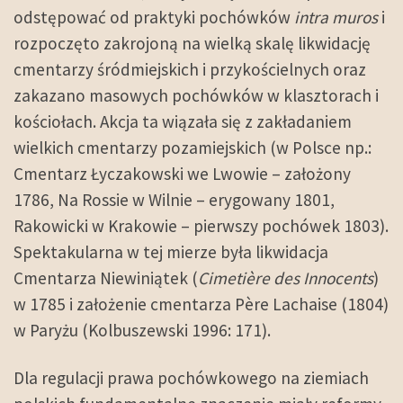
odstępować od praktyki pochówków
intra muros
i
rozpoczęto zakrojoną na wielką skalę likwidację
cmentarzy śródmiejskich i przykościelnych oraz
zakazano masowych pochówków w klasztorach i
kościołach. Akcja ta wiązała się z zakładaniem
wielkich cmentarzy pozamiejskich (w Polsce np.:
Cmentarz Łyczakowski we Lwowie – założony
1786, Na Rossie w Wilnie – erygowany 1801,
Rakowicki w Krakowie – pierwszy pochówek 1803).
Spektakularna w tej mierze była likwidacja
Cmentarza Niewiniątek (
Cimetière des Innocents
)
w 1785 i założenie cmentarza Père Lachaise (1804)
w Paryżu (Kolbuszewski 1996: 171).
Dla regulacji prawa pochówkowego na ziemiach