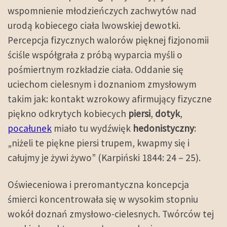
wspomnienie młodzieńczych zachwytów nad
urodą kobiecego ciała lwowskiej dewotki.
Percepcja fizycznych walorów pięknej fizjonomii
ściśle współgrała z próbą wyparcia myśli o
pośmiertnym rozkładzie ciała. Oddanie się
uciechom cielesnym i doznaniom zmysłowym
takim jak: kontakt wzrokowy afirmujący fizyczne
piękno odkrytych kobiecych
piersi
,
dotyk
,
pocałunek
miało tu wydźwięk
hedonistyczny
:
„niżeli te piękne piersi trupem, kwapmy się i
całujmy je żywi żywo” (Karpiński 1844: 24 – 25).
Oświeceniowa i preromantyczna koncepcja
śmierci koncentrowała się w wysokim stopniu
wokół doznań zmysłowo-cielesnych. Twórców tej